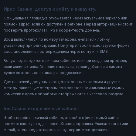
Ирис Казино: доступ к сайту и аккаунту.
Официальная площадка открывается через актуальное зеркало или
прямой адрес, если он доступен в регионе. Перед авторизацией стоит
проверить протокол HTTPS и корректность домена.
Вход выполняется по номеру телефона, e-mail или логину,
указанному при регистрации. При утере пароля используется форма
восстановления с подтверждением через почту или SMS.
Бонус-код вводится в личном кабинете или при создании профиля,
если акция активна. Условия отыгрыша, сроки действия и лимиты
лучше смотреть до активации предложения.
Для платежей доступны карты, электронные кошельки и другие
методы, зависящие от страны пользователя. Минимальные суммы,
комиссии и время обработки отображаются в кассовом разделе.
Iris Casino вход в личный кабинет
Чтобы перейти в личный кабинет, откройте официальный сайт и
нажмите кнопку входа в верхней части страницы. Укажите логин или
e-mail, затем введите пароль и подтвердите авторизацию.