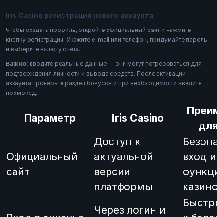
Iris Casino регистрация нового аккаунта
Чтобы создать профиль, откройте официальный сайт и нажмите
кнопку регистрации. Укажите e-mail или телефон, придумайте пароль
и выберите валюту счета.
Важно:
вводите реальные данные — они могут потребоваться для
подтверждения личности и вывода средств. После активации
аккаунта проверьте раздел бонусов и при необходимости введите
промокод.
Преи
Параметр
Iris Casino
для
Доступ к
Безоп
Официальный
актуальной
вход 
сайт
версии
функц
платформы
казин
Быстр
Через логин и